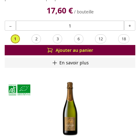
17,60 €
/ bouteille
−
+
1
2
3
6
12
18
Ajouter au panier
En savoir plus