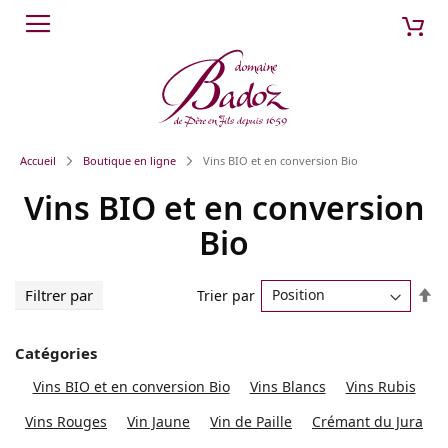
Aller
Mon
Cherch
au
contenu
Accueil
Boutique en ligne
Vins BIO et en conversion Bio
Vins BIO et en conversion
Bio
Pa
Filtrer par
Trier par
or
dé
Catégories
Vins BIO et en conversion Bio
Vins Blancs
Vins Rubis
Vins Rouges
Vin Jaune
Vin de Paille
Crémant du Jura