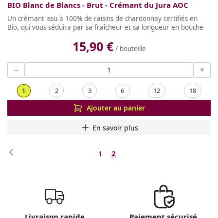
BIO Blanc de Blancs - Brut - Crémant du Jura AOC
Un crémant issu à 100% de raisins de chardonnay certifiés en
Bio, qui vous séduira par sa fraîcheur et sa longueur en bouche
15,90 €
/ bouteille
−
+
1
2
3
6
12
18
Ajouter au panier
En savoir plus
Page
Page
Précédent
Page
Vous
1
2
lisez
actuellement
la
page
Livraison rapide
Paiement sécurisé