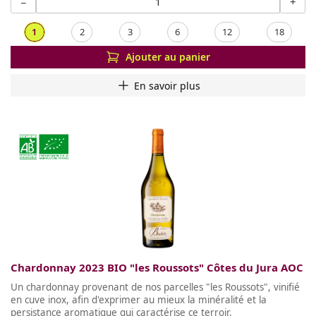
−
+
1
2
3
6
12
18
Ajouter au panier
En savoir plus
Chardonnay 2023 BIO "les Roussots" Côtes du Jura AOC
Un chardonnay provenant de nos parcelles "les Roussots", vinifié
en cuve inox, afin d'exprimer au mieux la minéralité et la
persistance aromatique qui caractérise ce terroir.