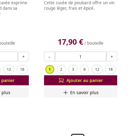
 cuvée exprime
Cette cuvée de poulsard offre un vin
d dans sa
rouge léger, frais et épicé.
é
17,90 €
bouteille
/ bouteille
+
−
+
12
18
1
2
3
6
12
18
 panier
Ajouter au panier
r plus
En savoir plus