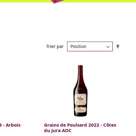
Par
Trier par
ordre
décrois
 - Arbois
Grains de Poulsard 2022 - Côtes
du Jura AOC