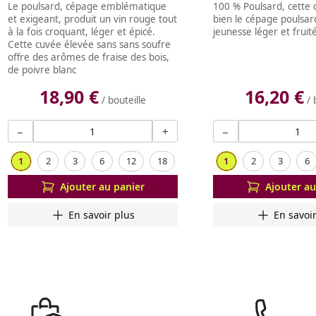
Le poulsard, cépage emblématique
100 % Poulsard, cette
et exigeant, produit un vin rouge tout
bien le cépage poulsar
à la fois croquant, léger et épicé.
jeunesse léger et fruit
Cette cuvée élevée sans sans soufre
offre des arômes de fraise des bois,
de poivre blanc
18,90 €
16,20 €
/ bouteille
/ 
−
+
−
1
2
3
6
12
18
1
2
3
6
Ajouter au panier
Ajouter au
En savoir plus
En savoi