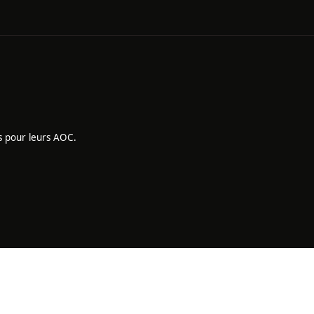
s pour leurs AOC.
Interdiction de vente de boissons alcoolisées aux mineurs de 
la preuve de majorité est exigée au moment de la vente en ligne.
CODE DE LA SANTÉ PUBLIQUE, ART