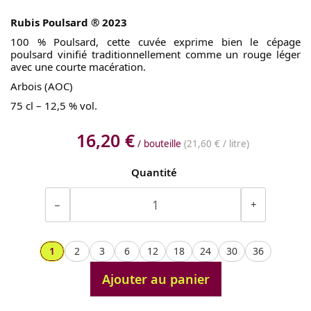
Rubis Poulsard ® 2023
100 % Poulsard, cette cuvée exprime bien le cépage
poulsard vinifié traditionnellement comme un rouge léger
avec une courte macération.
Arbois (AOC)
75 cl – 12,5 % vol.
16,20 €
/ bouteille
(
21,60 €
/ litre)
Quantité
−
+
1
2
3
6
12
18
24
30
36
Ajouter au panier