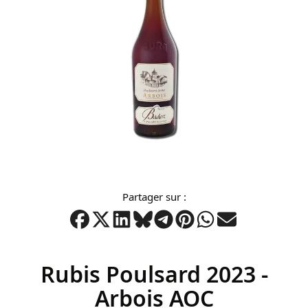
fin
de
la
galerie
d’images
Passer
au
début
Partager sur :
de
la
Galerie
d’images
Rubis Poulsard 2023 -
Arbois AOC