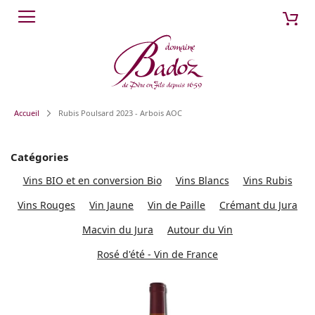
Aller
Mon
Cherch
au
contenu
Accueil
Rubis Poulsard 2023 - Arbois AOC
Catégories
Vins BIO et en conversion Bio
Vins Blancs
Vins Rubis
Vins Rouges
Vin Jaune
Vin de Paille
Crémant du Jura
Macvin du Jura
Autour du Vin
Rosé d'été - Vin de France
Passer
à
la