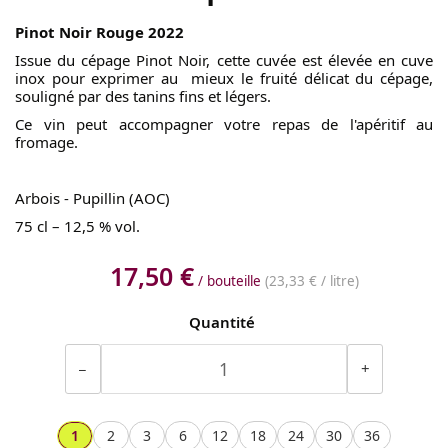
Pinot Noir Rouge 2022
Issue du cépage Pinot Noir, cette cuvée est élevée en cuve
inox pour exprimer au mieux le fruité délicat du cépage,
souligné par des tanins fins et légers.
Ce vin peut accompagner votre repas de l'apéritif au
fromage.
Arbois - Pupillin (AOC)
75 cl – 12,5 % vol.
17,50 €
/ bouteille
(
23,33 €
/ litre)
Quantité
−
+
1
2
3
6
12
18
24
30
36