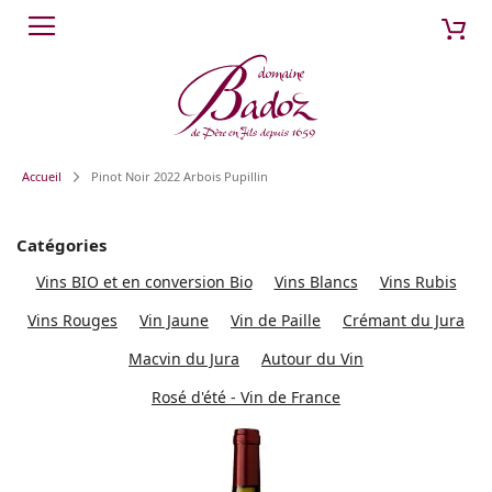
Aller
Mon
Cherch
au
contenu
Accueil
Pinot Noir 2022 Arbois Pupillin
Catégories
Vins BIO et en conversion Bio
Vins Blancs
Vins Rubis
Vins Rouges
Vin Jaune
Vin de Paille
Crémant du Jura
Macvin du Jura
Autour du Vin
Rosé d'été - Vin de France
Passer
à
la