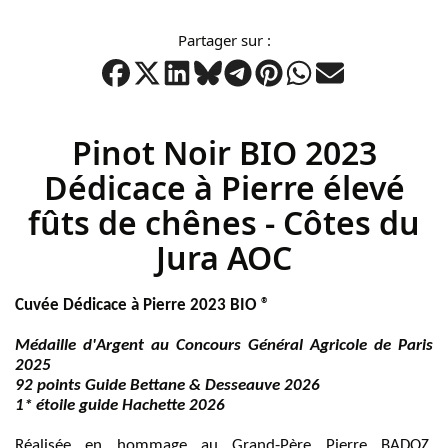
d’images
Partager sur :
Pinot Noir BIO 2023
Dédicace à Pierre élevé
fûts de chênes - Côtes du
Jura AOC
Cuvée Dédicace à Pierre 2023 BIO ®
Médaille d'Argent au Concours Général Agricole de Paris
2025
92 points Guide Bettane & Desseauve 2026
1* étoile guide Hachette 2026
Réalisée en hommage au Grand-Père Pierre BADOZ,