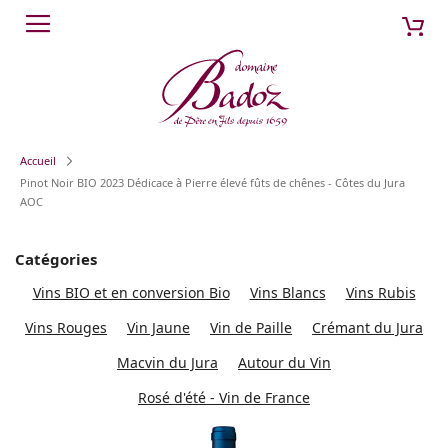
Aller
Mon
Cherch
au
contenu
Accueil
Pinot Noir BIO 2023 Dédicace à Pierre élevé fûts de chênes - Côtes du Jura
AOC
Catégories
Vins BIO et en conversion Bio
Vins Blancs
Vins Rubis
Vins Rouges
Vin Jaune
Vin de Paille
Crémant du Jura
Macvin du Jura
Autour du Vin
Rosé d'été - Vin de France
Passer