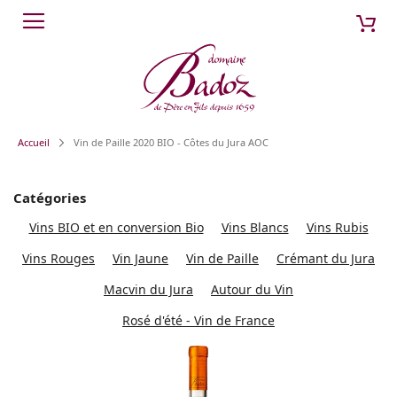
Aller
Mon
Cherch
au
contenu
Accueil
Vin de Paille 2020 BIO - Côtes du Jura AOC
Catégories
Vins BIO et en conversion Bio
Vins Blancs
Vins Rubis
Vins Rouges
Vin Jaune
Vin de Paille
Crémant du Jura
Macvin du Jura
Autour du Vin
Rosé d'été - Vin de France
Passer
à
la