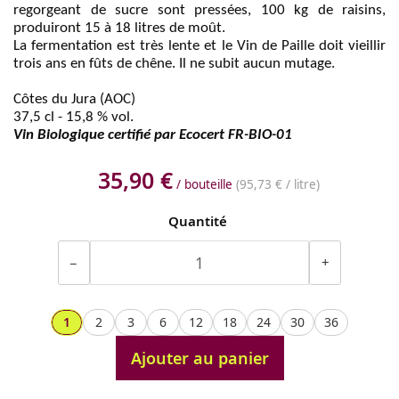
regorgeant de sucre sont pressées, 100 kg de raisins,
produiront 15 à 18 litres de moût.
La fermentation est très lente et le Vin de Paille doit vieillir
trois ans en fûts de chêne. Il ne subit aucun mutage.
Côtes du Jura (AOC)
37,5 cl - 15,8 % vol.
Vin Biologique certifié par Ecocert FR-BIO-01
35,90 €
/ bouteille
(
95,73 €
/ litre)
Quantité
−
+
1
2
3
6
12
18
24
30
36
Ajouter au panier